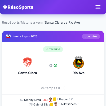
⚽ RésoSports
RésoSports
/
Matchs à venir
/
Santa Clara vs Rio Ave
Primeira Liga - 2025
Journées
✅ Terminé
0
2
-
Santa Clara
Rio Ave
Mi-temps : 0 - 0
J. Brabec
39'
62'
Sidney Lima
(CSC)
T. Nikitscher
50'
75'
Gabriel Silva