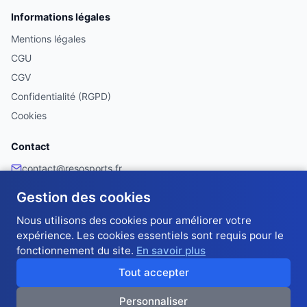
Informations légales
Mentions légales
CGU
CGV
Confidentialité (RGPD)
Cookies
Contact
contact@resosports.fr
Facebook
Gestion des cookies
Made with ❤️ in France 🇫🇷
Nous utilisons des cookies pour améliorer votre
expérience. Les cookies essentiels sont requis pour le
fonctionnement du site.
En savoir plus
RésoSports — Pronostics sportifs entre amis et collègues · Classement en
temps réel · 10 jokers stratégiques · 60 trophées · Scores automatiques ·
Tout accepter
Application PWA · Gratuit et sans argent réel
Personnaliser