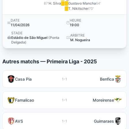
87'
H. Silva
Gustavo Mancha
64'
T. Nikitscher
70'
DATE
HEURE
📅
🕐
11/04/2026
19:00
STADE
ARBITRE
🏟️
Estádio de São Miguel
(Ponta
👨‍⚖️
M. Nogueira
Delgada)
Autres matchs — Primeira Liga - 2025
Casa Pia
Benfica
1-1
Famalicao
Moreirense
1-1
AVS
Guimaraes
1-1