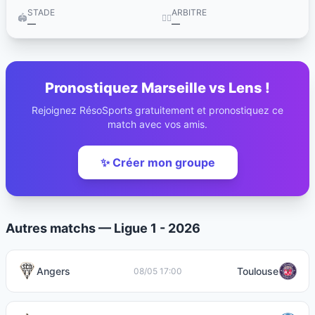
STADE
ARBITRE
🏟️
👨‍⚖️
—
—
Pronostiquez Marseille vs Lens !
Rejoignez RésoSports gratuitement et pronostiquez ce
match avec vos amis.
✨ Créer mon groupe
Autres matchs — Ligue 1 - 2026
Angers
Toulouse
08/05 17:00