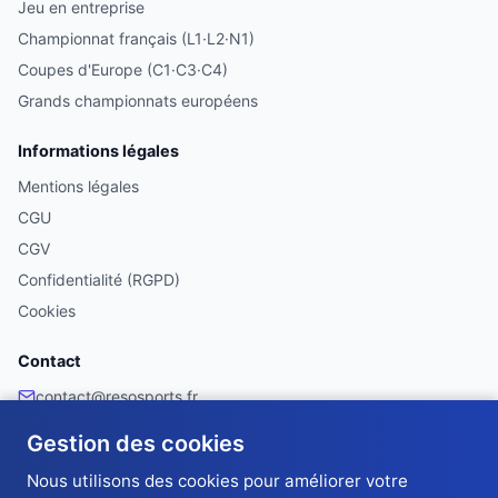
Jeu en entreprise
Championnat français (L1·L2·N1)
Coupes d'Europe (C1·C3·C4)
Grands championnats européens
Informations légales
Mentions légales
CGU
CGV
Confidentialité (RGPD)
Cookies
Contact
contact@resosports.fr
Facebook
Gestion des cookies
Made with ❤️ in France 🇫🇷
Nous utilisons des cookies pour améliorer votre