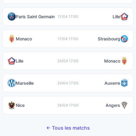
Paris Saint Germain
Lille
17/04 17:00
Monaco
Strasbourg
17/04 17:00
Lille
Monaco
24/04 17:00
Marseille
Auxerre
24/04 17:00
Nice
Angers
24/04 17:00
← Tous les matchs