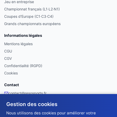
Jeu en entreprise
Championnat français (L1·L2·N1)
Coupes d'Europe (C1·C3·C4)
Grands championnats européens
Informations légales
Mentions légales
CGU
CGV
Confidentialité (RGPD)
Cookies
Contact
contact@resosports.fr
Facebook
Gestion des cookies
Made with ❤️ in France 🇫🇷
Nous utilisons des cookies pour améliorer votre