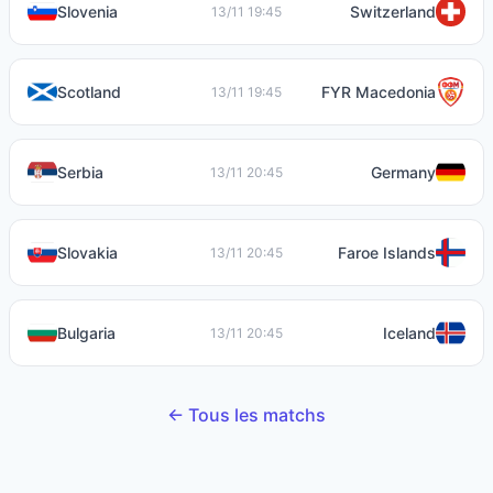
Slovenia
Switzerland
13/11 19:45
Scotland
FYR Macedonia
13/11 19:45
Serbia
Germany
13/11 20:45
Slovakia
Faroe Islands
13/11 20:45
Bulgaria
Iceland
13/11 20:45
← Tous les matchs