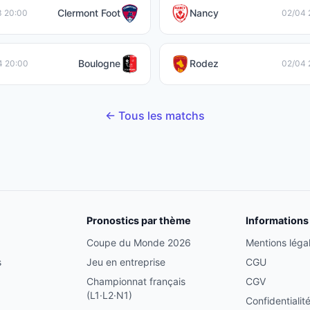
Clermont Foot
Nancy
3 20:00
02/04 
Boulogne
Rodez
4 20:00
02/04 
← Tous les matchs
Pronostics par thème
Informations
Coupe du Monde 2026
Mentions léga
s
Jeu en entreprise
CGU
Championnat français
CGV
(L1·L2·N1)
Confidentiali