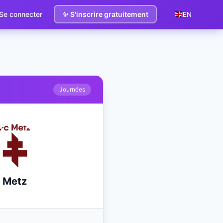
 Se connecter
✨ S'inscrire gratuitement
EN
Journées
Metz