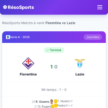
⚽ RésoSports
RésoSports
/
Matchs à venir
/
Fiorentina vs Lazio
Serie A - 2025
Journées
✅ Terminé
1
0
-
Fiorentina
Lazio
Mi-temps : 1 - 0
T. Noslin
63'
28'
R. Gosens
Pedro
90+4'
31'
D. Rugani