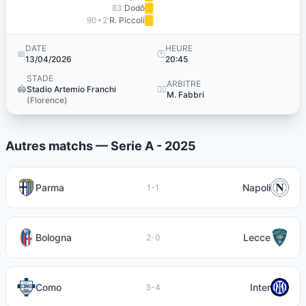
83'
Dodô
90+2'
R. Piccoli
DATE
HEURE
📅
🕐
13/04/2026
20:45
STADE
ARBITRE
🏟️
Stadio Artemio Franchi
👨‍⚖️
M. Fabbri
(Florence)
Autres matchs — Serie A - 2025
Parma
Napoli
1-1
Bologna
Lecce
2-0
Como
Inter
3-4