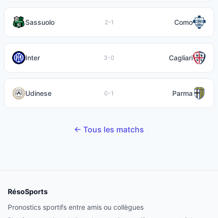
Sassuolo
Como
2-1
Inter
Cagliari
3-0
Udinese
Parma
0-1
← Tous les matchs
RésoSports
Pronostics sportifs entre amis ou collègues