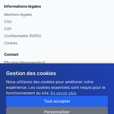
Informations légales
Mentions légales
CGU
CGV
Confidentialité (RGPD)
Cookies
Contact
contact@resosports.fr
Facebook
Gestion des cookies
Made with ❤️ in France 🇫🇷
Nous utilisons des cookies pour améliorer votre
expérience. Les cookies essentiels sont requis pour le
fonctionnement du site.
En savoir plus
RésoSports — Pronostics sportifs entre amis et collègues · Classement en
temps réel · 10 jokers stratégiques · 60 trophées · Scores automatiques ·
Tout accepter
Application PWA · Gratuit et sans argent réel
Personnaliser