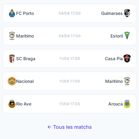
FC Porto
Guimaraes
04/04 17:00
Maritimo
Estoril
04/04 17:00
SC Braga
Casa Pia
11/04 17:00
Nacional
Maritimo
11/04 17:00
Rio Ave
Arouca
11/04 17:00
← Tous les matchs