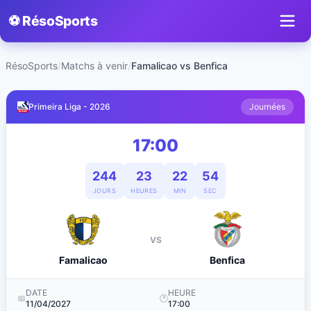
⚽ RésoSports
RésoSports
/
Matchs à venir
/
Famalicao vs Benfica
Primeira Liga - 2026
Journées
17:00
244
23
22
54
JOURS
HEURES
MIN
SEC
VS
Famalicao
Benfica
DATE
HEURE
📅
🕐
11/04/2027
17:00