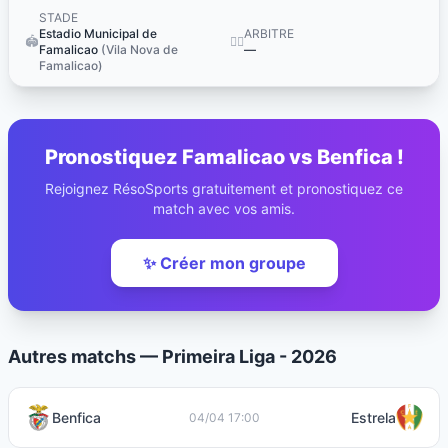
STADE
Estadio Municipal de
ARBITRE
🏟️
👨‍⚖️
Famalicao
(Vila Nova de
—
Famalicao)
Pronostiquez Famalicao vs Benfica !
Rejoignez RésoSports gratuitement et pronostiquez ce
match avec vos amis.
✨ Créer mon groupe
Autres matchs — Primeira Liga - 2026
Benfica
Estrela
04/04 17:00