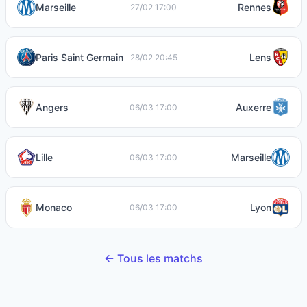
Marseille
Rennes
27/02 17:00
Paris Saint Germain
Lens
28/02 20:45
Angers
Auxerre
06/03 17:00
Lille
Marseille
06/03 17:00
Monaco
Lyon
06/03 17:00
← Tous les matchs