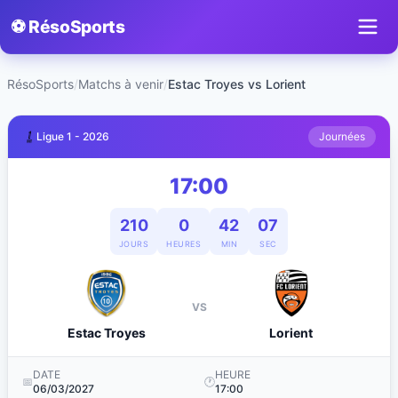
⚽ RésoSports
RésoSports
/
Matchs à venir
/
Estac Troyes vs Lorient
Ligue 1 - 2026
Journées
17:00
210
0
42
07
JOURS
HEURES
MIN
SEC
VS
Estac Troyes
Lorient
DATE
HEURE
📅
🕐
06/03/2027
17:00