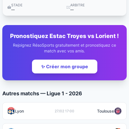
STADE
ARBITRE
🏟️
👨‍⚖️
—
—
Pronostiquez Estac Troyes vs Lorient !
Rejoignez RésoSports gratuitement et pronostiquez ce
match avec vos amis.
✨ Créer mon groupe
Autres matchs — Ligue 1 - 2026
Lyon
Toulouse
27/02 17:00