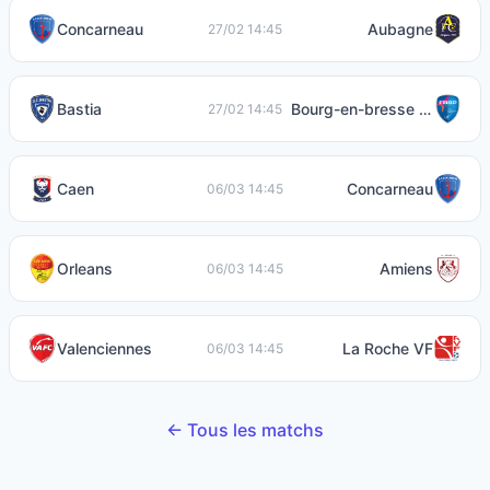
Concarneau
Aubagne
27/02 14:45
Bastia
Bourg-en-bresse 01
27/02 14:45
Caen
Concarneau
06/03 14:45
Orleans
Amiens
06/03 14:45
Valenciennes
La Roche VF
06/03 14:45
← Tous les matchs