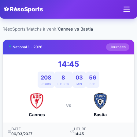
⚽ RésoSports
RésoSports
/
Matchs à venir
/
Cannes vs Bastia
National 1 - 2026
Journées
14:45
208
8
03
56
JOURS
HEURES
MIN
SEC
VS
Cannes
Bastia
DATE
HEURE
📅
🕐
06/03/2027
14:45