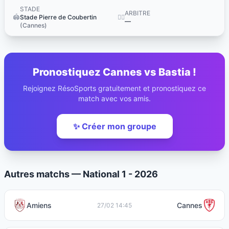
STADE
ARBITRE
🏟️
Stade Pierre de Coubertin
👨‍⚖️
—
(Cannes)
Pronostiquez Cannes vs Bastia !
Rejoignez RésoSports gratuitement et pronostiquez ce
match avec vos amis.
✨ Créer mon groupe
Autres matchs — National 1 - 2026
Amiens
Cannes
27/02 14:45