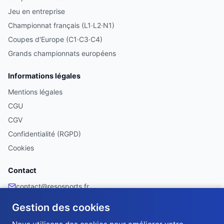
Jeu en entreprise
Championnat français (L1·L2·N1)
Coupes d'Europe (C1·C3·C4)
Grands championnats européens
Informations légales
Mentions légales
CGU
CGV
Confidentialité (RGPD)
Cookies
Contact
contact@resosports.fr
Facebook
Gestion des cookies
Made with ❤️ in France 🇫🇷