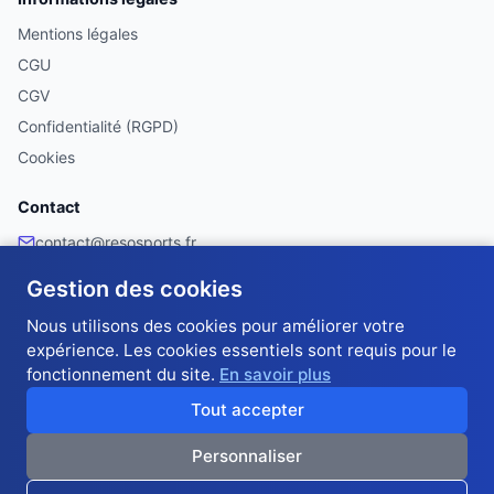
Mentions légales
CGU
CGV
Confidentialité (RGPD)
Cookies
Contact
contact@resosports.fr
Facebook
Gestion des cookies
Made with ❤️ in France 🇫🇷
Nous utilisons des cookies pour améliorer votre
expérience. Les cookies essentiels sont requis pour le
fonctionnement du site.
En savoir plus
RésoSports — Pronostics sportifs entre amis et collègues · Classement en
temps réel · 10 jokers stratégiques · 60 trophées · Scores automatiques ·
Tout accepter
Application PWA · Gratuit et sans argent réel
Personnaliser
© 2026 RésoSports — Tous droits réservés