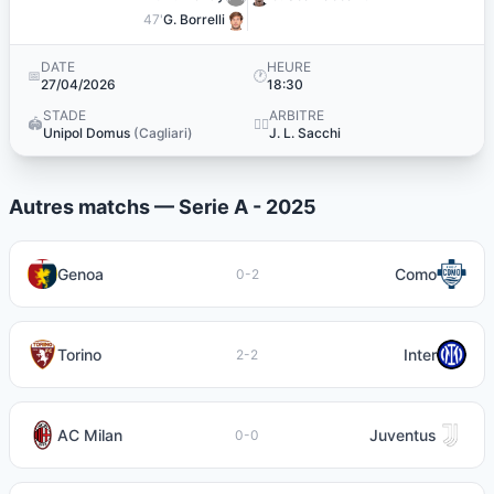
47'
G. Borrelli
DATE
HEURE
📅
🕐
27/04/2026
18:30
STADE
ARBITRE
🏟️
👨‍⚖️
Unipol Domus
(Cagliari)
J. L. Sacchi
Autres matchs — Serie A - 2025
Genoa
Como
0-2
Torino
Inter
2-2
AC Milan
Juventus
0-0