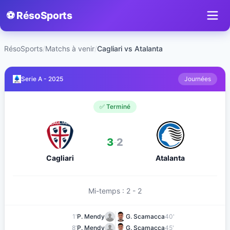
⚽ RésoSports
RésoSports
/
Matchs à venir
/
Cagliari vs Atalanta
Serie A - 2025
Journées
✅ Terminé
3
2
-
Cagliari
Atalanta
Mi-temps : 2 - 2
1'
P. Mendy
G. Scamacca
40'
8'
P. Mendy
G. Scamacca
45'